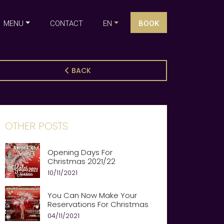
MENU
CONTACT
EN
BOOK
BACK
OTHER POSTS
Opening Days For
Christmas 2021/22
10/11/2021
You Can Now Make Your
Reservations For Christmas
04/11/2021