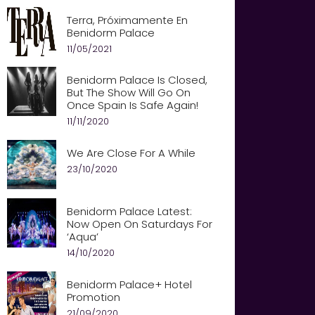
Terra, Próximamente En
Benidorm Palace
11/05/2021
Benidorm Palace Is Closed,
But The Show Will Go On
Once Spain Is Safe Again!
11/11/2020
We Are Close For A While
23/10/2020
Benidorm Palace Latest:
Now Open On Saturdays For
‘Aqua’
14/10/2020
Benidorm Palace+ Hotel
Promotion
21/09/2020