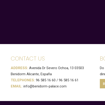
CONTACT US
B
ADDRESS:
Avenida Dr Severo Ochoa, 13 03503
Do 
Benidorm Alicante, España
din
TELEPHONES:
96 585 16 60
/
96 585 16 61
EMAIL:
info@benidorm-palace.com